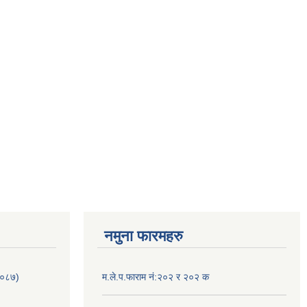
नमुना फारमहरु
/०८७)
म.ले.प.फाराम नं:२०२ र २०२ क