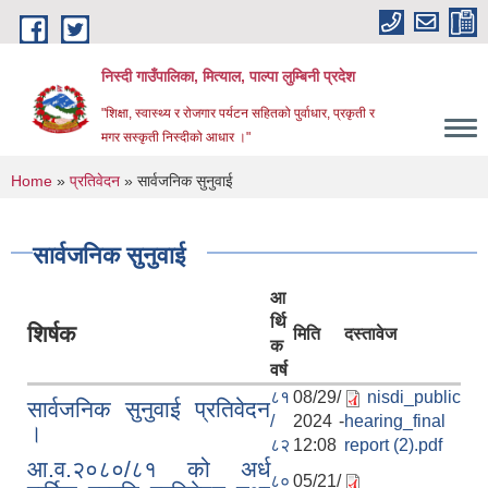
Skip to main content
निस्दी गाउँपालिका, मित्याल, पाल्पा लुम्बिनी प्रदेश
"शिक्षा, स्वास्थ्य र रोजगार पर्यटन सहितको पुर्वाधार, प्रकृती र
मगर सस्कृती निस्दीको आधार ।"
You are here
Home
»
प्रतिवेदन
» सार्वजनिक सुनुवाई
सार्वजनिक सुनुवाई
आ
र्थि
शिर्षक
मिति
दस्तावेज
क
वर्ष
८१
08/29/
nisdi_public
सार्वजनिक सुनुवाई प्रतिवेदन
/
2024 -
hearing_final
।
८२
12:08
report (2).pdf
आ.व.२०८०/८१ को अर्ध
८०
05/21/