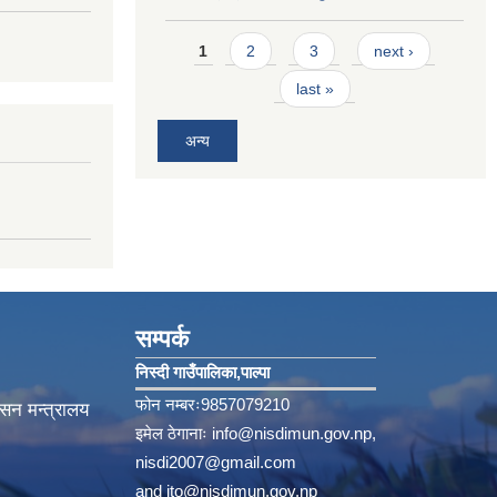
Pages
1
2
3
next ›
last »
अन्य
सम्पर्क
निस्दी गाउँपालिका‚पाल्पा
फोन नम्बरः9857079210
ासन मन्त्रालय
इमेल ठेगानाः
info@nisdimun.gov.np
,
nisdi2007@gmail.com
and
ito@nisdimun.gov.np