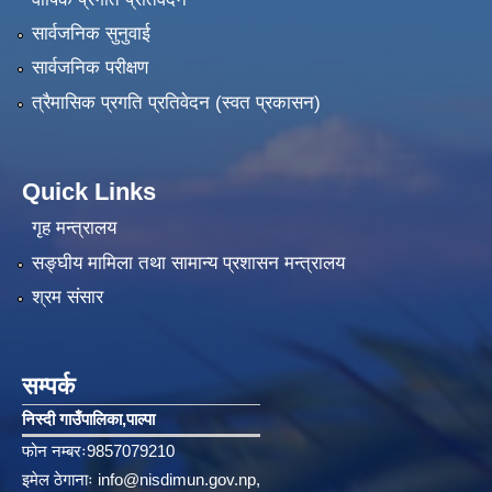
सार्वजनिक सुनुवाई
सार्वजनिक परीक्षण
त्रैमासिक प्रगति प्रतिवेदन (स्वत प्रकासन)
Quick Links
गृह मन्त्रालय
सङ्‍घीय मामिला तथा सामान्य प्रशासन मन्त्रालय
श्रम संसार
सम्पर्क
निस्दी गाउँपालिका‚पाल्पा
फोन नम्बरः9857079210
इमेल ठेगानाः
info@nisdimun.gov.np
,