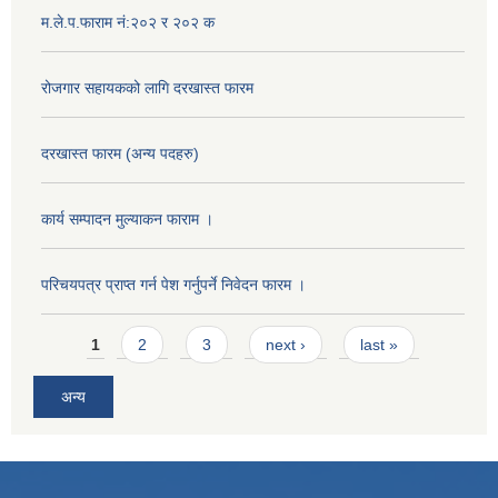
म.ले.प.फाराम नं:२०२ र २०२ क
रोजगार सहायकको लागि दरखास्त फारम
दरखास्त फारम (अन्य पदहरु)
कार्य सम्पादन मुल्याक‌न फाराम ।
परिचयपत्र प्राप्त गर्न पेश गर्नुपर्ने निवेदन फारम ।
Pages
1
2
3
next ›
last »
अन्य