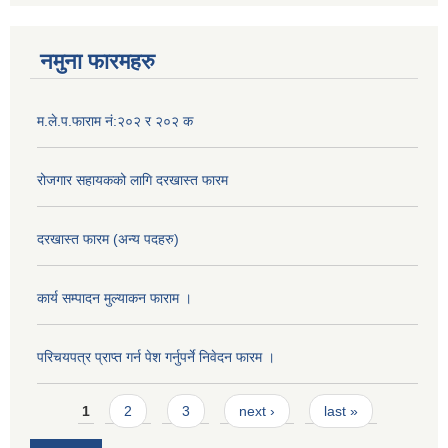
नमुना फारमहरु
म.ले.प.फाराम नं:२०२ र २०२ क
रोजगार सहायकको लागि दरखास्त फारम
दरखास्त फारम (अन्य पदहरु)
कार्य सम्पादन मुल्याक‌न फाराम ।
परिचयपत्र प्राप्त गर्न पेश गर्नुपर्ने निवेदन फारम ।
Pages
1
2
3
next ›
last »