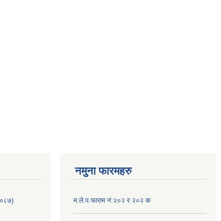
नमुना फारमहरु
/०८७)
म.ले.प.फाराम नं:२०२ र २०२ क