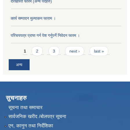
दरखास्त फारम (अन्य पदहरु)
कार्य सम्पादन मुल्याक‌न फाराम ।
परिचयपत्र प्राप्त गर्न पेश गर्नुपर्ने निवेदन फारम ।
Pages
1
2
3
next ›
last »
अन्य
सुचनाहरु
सूचना तथा समाचार
सार्वजनिक खरीद /बोलपत्र सूचना
एन, कानुन तथा निर्देशिका