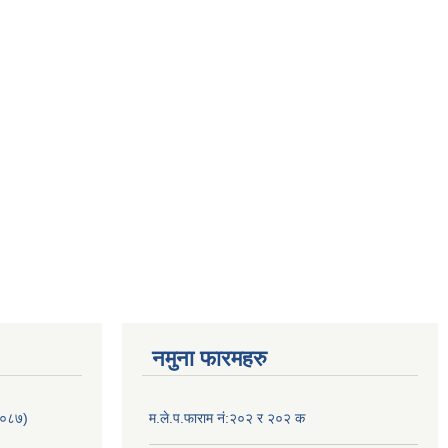
नमुना फारमहरु
/०८७)
म.ले.प.फाराम नं:२०२ र २०२ क