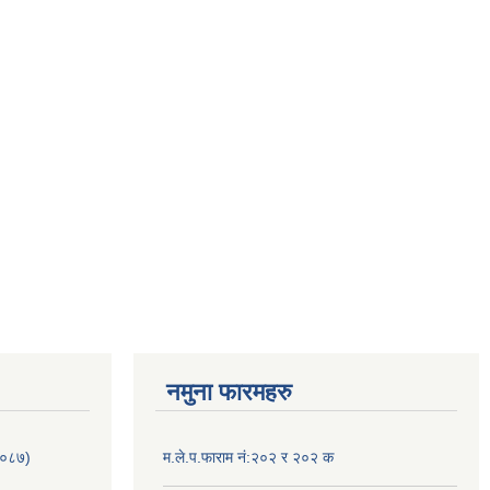
नमुना फारमहरु
/०८७)
म.ले.प.फाराम नं:२०२ र २०२ क