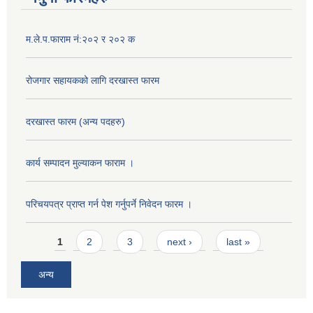
म.ले.प.फाराम नं:२०२ र २०२ क
रोजगार सहायकको लागि दरखास्त फारम
दरखास्त फारम (अन्य पदहरु)
कार्य सम्पादन मुल्याक‌न फाराम ।
परिचयपत्र प्राप्त गर्न पेश गर्नुपर्ने निवेदन फारम ।
Pages
1
2
3
next ›
last »
अन्य