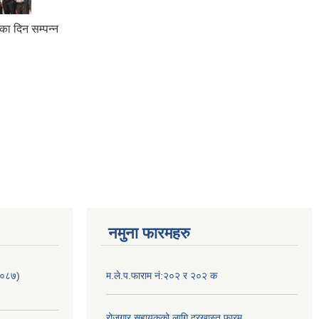
ा दिन सम्पन्न
नमुना फारमहरु
/०८७)
म.ले.प.फाराम नं:२०२ र २०२ क
रोजगार सहायकको लागि दरखास्त फारम