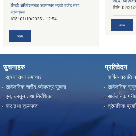
आ.ब. ०७४/०७५
हिउदे अधिवेशनबाट रकमान्तर भएको बजेट तथा
मिति:
02/21/
कार्यक्रम
मिति:
01/10/2025 - 12:54
अन्य
अन्य
सुचनाहरु
प्रतिवेदन
सूचना तथा समाचार
वार्षिक प्रगति 
सार्वजनिक खरीद /बोलपत्र सूचना
सार्वजनिक सुनु
एन, कानुन तथा निर्देशिका
सार्वजनिक परीक
कर तथा शुल्कहरु
त्रैमासिक प्रग