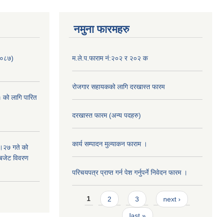
नमुना फारमहरु
/०८७)
म.ले.प.फाराम नं:२०२ र २०२ क
रोजगार सहायकको लागि दरखास्त फारम
 को लागि पारित
दरखास्त फारम (अन्य पदहरु)
कार्य सम्पादन मुल्याक‌न फाराम ।
।२७ गते को
 बजेट विवरण
परिचयपत्र प्राप्त गर्न पेश गर्नुपर्ने निवेदन फारम ।
Pages
1
2
3
next ›
last »