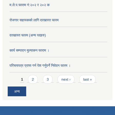
म.ले.प.फाराम नं:२०२ र २०२ क
रोजगार सहायकको लागि दरखास्त फारम
दरखास्त फारम (अन्य पदहरु)
कार्य सम्पादन मुल्याक‌न फाराम ।
परिचयपत्र प्राप्त गर्न पेश गर्नुपर्ने निवेदन फारम ।
Pages
1
2
3
next ›
last »
अन्य