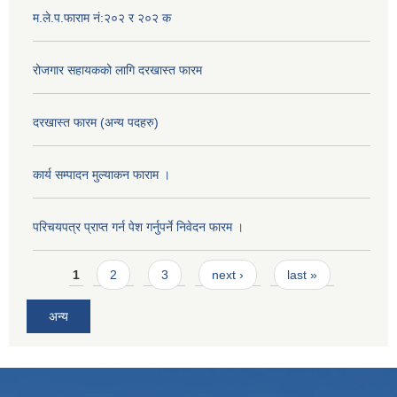
म.ले.प.फाराम नं:२०२ र २०२ क
रोजगार सहायकको लागि दरखास्त फारम
दरखास्त फारम (अन्य पदहरु)
कार्य सम्पादन मुल्याक‌न फाराम ।
परिचयपत्र प्राप्त गर्न पेश गर्नुपर्ने निवेदन फारम ।
Pages
1
2
3
next ›
last »
अन्य