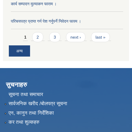
कार्य सम्पादन मुल्याक‌न फाराम ।
परिचयपत्र प्राप्त गर्न पेश गर्नुपर्ने निवेदन फारम ।
Pages
1
2
3
next ›
last »
अन्य
सुचनाहरु
सूचना तथा समाचार
सार्वजनिक खरीद /बोलपत्र सूचना
एन, कानुन तथा निर्देशिका
कर तथा शुल्कहरु