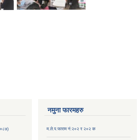
नमुना फारमहरु
/०८७)
म.ले.प.फाराम नं:२०२ र २०२ क