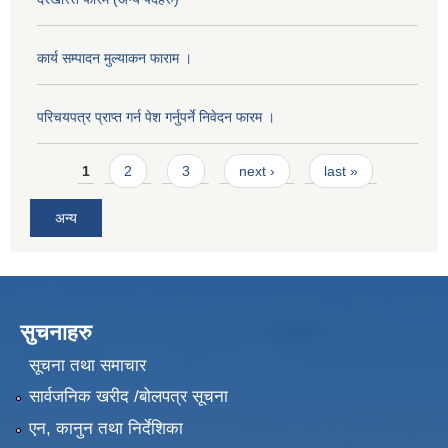
कार्य सम्पादन मुल्याक‌न फाराम ।
परिचयपत्र प्राप्त गर्न पेश गर्नुपर्ने निवेदन फारम ।
Pages
1
2
3
next ›
last »
अन्य
सुचनाहरु
सूचना तथा समाचार
सार्वजनिक खरीद /बोलपत्र सूचना
एन, कानुन तथा निर्देशिका