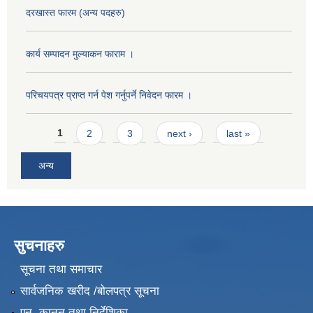
दरखास्त फारम (अन्य पदहरु)
कार्य सम्पादन मुल्याक‌न फाराम ।
परिचयपत्र प्राप्त गर्न पेश गर्नुपर्ने निवेदन फारम ।
Pages
1
2
3
next ›
last »
अन्य
सुचनाहरु
सूचना तथा समाचार
सार्वजनिक खरीद /बोलपत्र सूचना
एन, कानुन तथा निर्देशिका